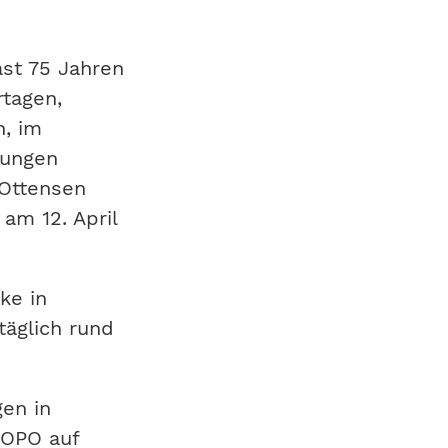
ast 75 Jahren
tagen,
, im
rungen
 Ottensen
r am
12. April
ke in
täglich rund
gen in
MOPO auf