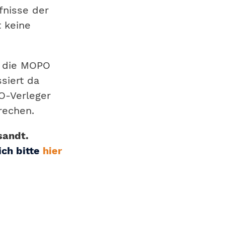
fnisse der
t keine
l die MOPO
siert da
O-Verleger
rechen.
sandt.
ich bitte
hier