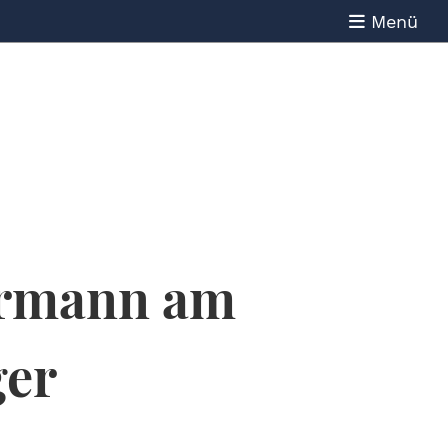
Menü
ermann am
ger