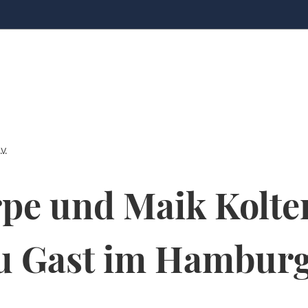
V.
rpe und Maik Kolt
zu Gast im Hambur