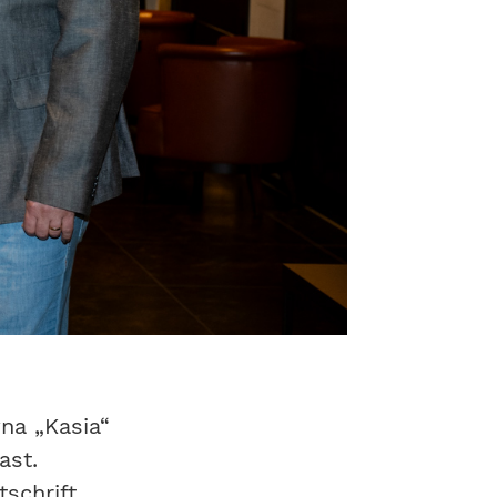
na „Kasia“
ast.
schrift