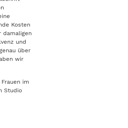
on
eine
nde Kosten
r damaligen
lvenz und
 genau über
aben wir
 Frauen im
n Studio